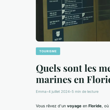
TOURISME
Quels sont les me
marines en Flori
Emma
•
4 juillet 2024
•
5 min de lecture
Vous rêvez d'un
voyage
en
Floride
, où