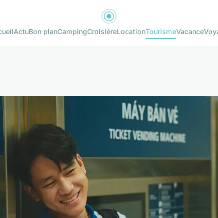
ueil
Actu
Bon plan
Camping
Croisière
Location
Tourisme
Vacance
Voy