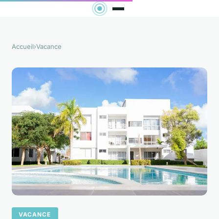
Accueil
›
Vacance
VACANCE