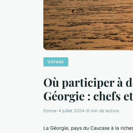
VOYAGE
Où participer à d
Géorgie : chefs 
Emma
•
4 juillet 2024
•
6 min de lecture
La Géorgie, pays du Caucase à la richess