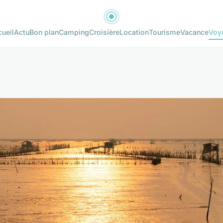
ueil
Actu
Bon plan
Camping
Croisière
Location
Tourisme
Vacance
Voy