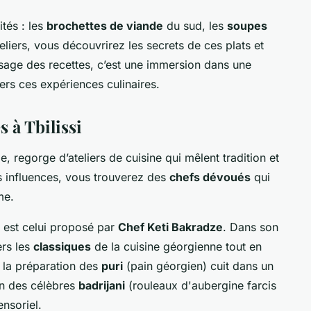
tés : les
brochettes de viande
du sud, les
soupes
teliers, vous découvrirez les secrets de ces plats et
ssage des recettes, c’est une immersion dans une
vers ces expériences culinaires.
 à Tbilissi
ie, regorge d’ateliers de cuisine qui mêlent tradition et
es influences, vous trouverez des
chefs dévoués
qui
me.
 est celui proposé par
Chef Keti Bakradze
. Dans son
ers les
classiques
de la cuisine géorgienne tout en
 la préparation des
puri
(pain géorgien) cuit dans un
ion des célèbres
badrijani
(rouleaux d'aubergine farcis
nsoriel.