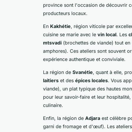
province sont l'occasion de découvrir c
producteurs locaux.
En
Kakhétie
, région viticole par excell
cuisine se marie avec le
vin local
. Les
c
mtsvadi
(brochettes de viande) tout en
amphores). Ces ateliers sont souvent o
expérience authentique et conviviale.
La région de
Svanétie
, quant à elle, p
laitiers
et des
épices locales
. Vous app
viande), un plat typique des hautes mo
pour leur savoir-faire et leur hospitalit
culinaire.
Enfin, la région de
Adjara
est célèbre p
garni de fromage et d'œuf). Les atelier