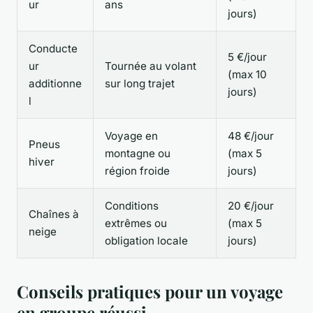
ur
ans
jours)
Conducte
5 €/jour
ur
Tournée au volant
(max 10
additionne
sur long trajet
jours)
l
Voyage en
48 €/jour
Pneus
montagne ou
(max 5
hiver
région froide
jours)
Conditions
20 €/jour
Chaînes à
extrêmes ou
(max 5
neige
obligation locale
jours)
Conseils pratiques pour un voyage
en groupe réussi